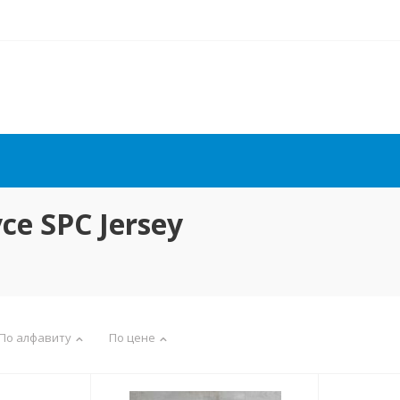
e SPC Jersey
По алфавиту
По цене