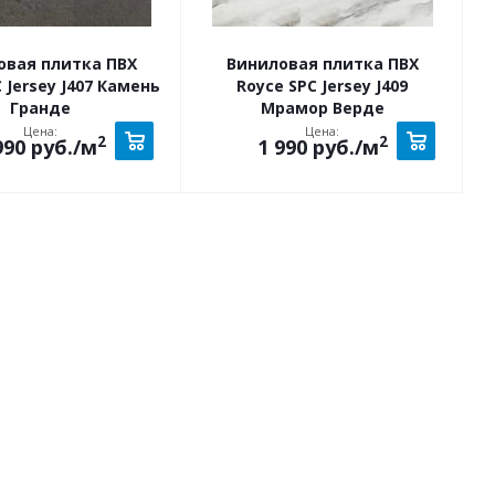
овая плитка ПВХ
Виниловая плитка ПВХ
 Jersey J407 Камень
Royce SPC Jersey J409
Гранде
Мрамор Верде
Цена:
Цена:
2
2
990
руб.
/м
1 990
руб.
/м