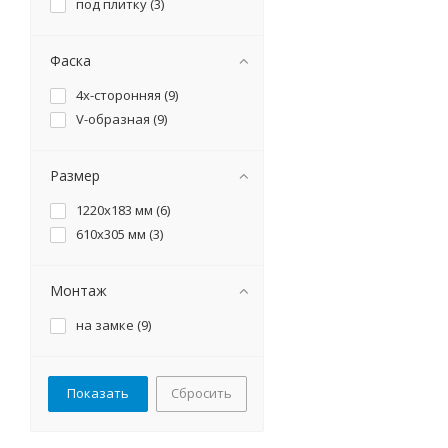
под плитку (
3
)
Фаска
4х-сторонняя (
9
)
V-образная (
9
)
Размер
1220х183 мм (
6
)
610х305 мм (
3
)
Монтаж
на замке (
9
)
Сбросить