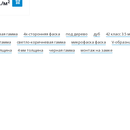
2
.
/м
вая гамма
4х-сторонняя фаска
под дерево
дуб
42 класс 3.5 
 гамма
светло-коричневая гамма
микрофаска фаска
V-образн
олщина
4 мм толщина
черная гамма
монтаж на замке