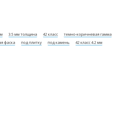
мм
3.5 мм толщина
42 класс
темно-коричневая гамма
ая фаска
под плитку
под камень
42 класс 4.2 мм