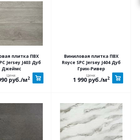
овая плитка ПВХ
Виниловая плитка ПВХ
PC Jersey J403 Дуб
Royce SPC Jersey J404 Дуб
Джеймс
Грин-Ривер
Цена:
Цена:
2
2
990
руб.
/м
1 990
руб.
/м