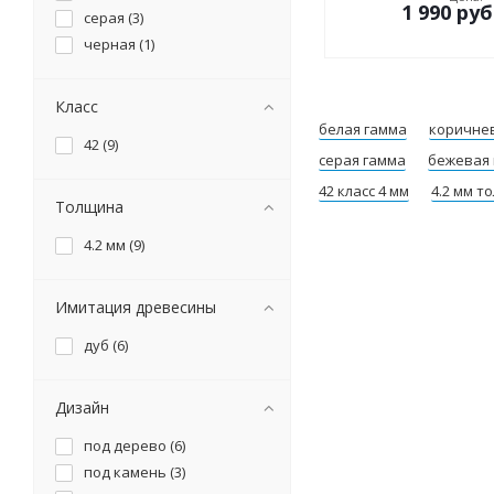
1 990
руб
серая (
3
)
черная (
1
)
Класс
белая гамма
коричне
42 (
9
)
серая гамма
бежевая
42 класс 4 мм
4.2 мм т
Толщина
4.2 мм (
9
)
Имитация древесины
дуб (
6
)
Дизайн
под дерево (
6
)
под камень (
3
)