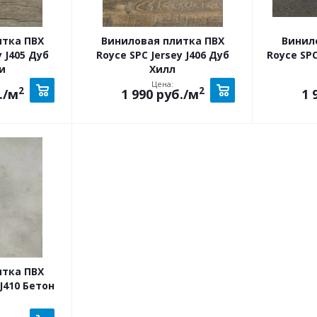
итка ПВХ
Виниловая плитка ПВХ
Винил
y J405 Дуб
Royce SPC Jersey J406 Дуб
Royce SPC
и
Хилл
Цена:
2
2
.
/м
1 990
руб.
/м
1 
итка ПВХ
 J410 Бетон