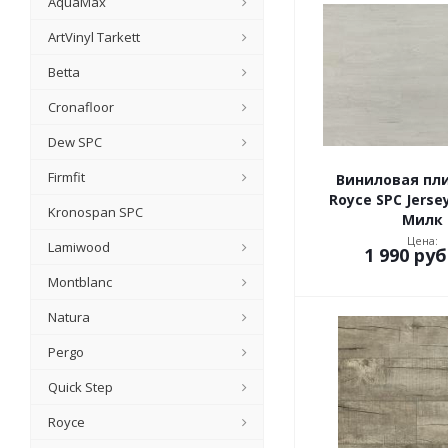
AquaMax
ArtVinyl Tarkett
Betta
Cronafloor
Dew SPC
Firmfit
Виниловая пл
Royce SPC Jerse
Kronospan SPC
Милк
Цена:
Lamiwood
1 990
руб
Montblanc
Natura
Pergo
Quick Step
Royce