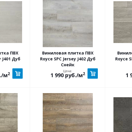
итка ПВХ
Виниловая плитка ПВХ
Винил
y J401 Дуб
Royce SPC Jersey J402 Дуб
Royce S
Снейк
Цена:
2
2
.
/м
1 990
руб.
/м
1 